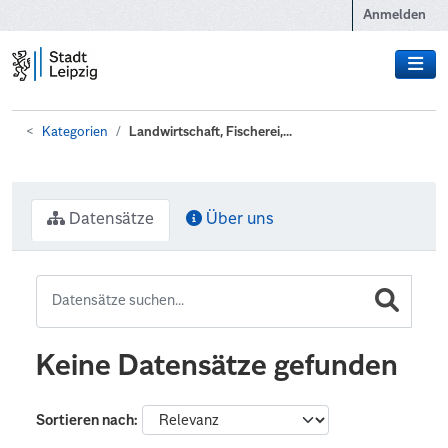
Zum Hauptinhalt wechseln
Anmelden
Kategorien
Landwirtschaft, Fischerei,...
Datensätze
Über uns
Keine Datensätze gefunden
Sortieren nach