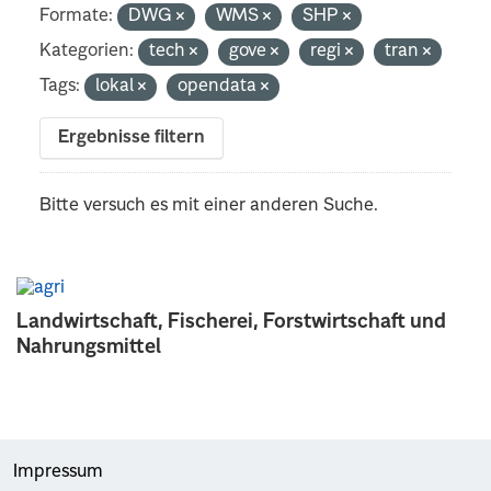
Formate:
DWG
WMS
SHP
Kategorien:
tech
gove
regi
tran
Tags:
lokal
opendata
Ergebnisse filtern
Bitte versuch es mit einer anderen Suche.
Landwirtschaft, Fischerei, Forstwirtschaft und
Nahrungsmittel
Impressum