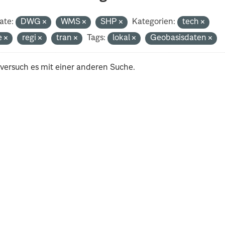
ate:
DWG
WMS
SHP
Kategorien:
tech
e
regi
tran
Tags:
lokal
Geobasisdaten
 versuch es mit einer anderen Suche.