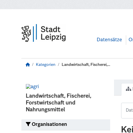
Zum Hauptinhalt wechseln
Datensätze
O
Kategorien
Landwirtschaft, Fischerei,...
Landwirtschaft, Fischerei,
Forstwirtschaft und
Nahrungsmittel
Organisationen
Ke