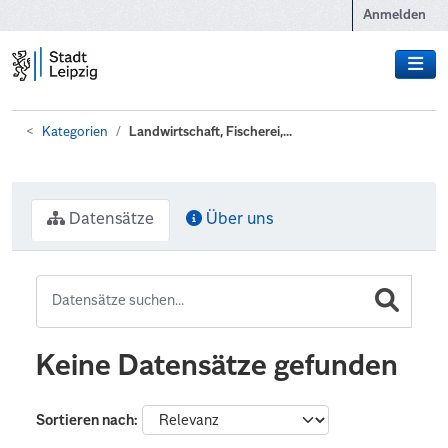
Zum Hauptinhalt wechseln
Anmelden
Kategorien
Landwirtschaft, Fischerei,...
Datensätze
Über uns
Keine Datensätze gefunden
Sortieren nach