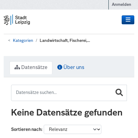
Zum Hauptinhalt wechseln
Anmelden
Kategorien
Landwirtschaft, Fischerei,...
Datensätze
Über uns
Keine Datensätze gefunden
Sortieren nach