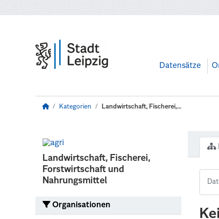
Zum Hauptinhalt wechseln
Datensätze
O
Kategorien
Landwirtschaft, Fischerei,...
Landwirtschaft, Fischerei,
Forstwirtschaft und
Nahrungsmittel
Organisationen
Ke