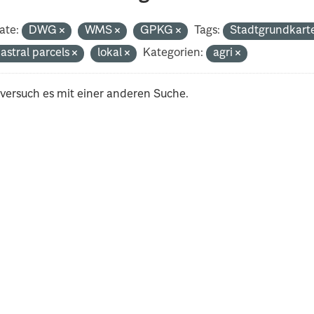
ate:
DWG
WMS
GPKG
Tags:
Stadtgrundkart
astral parcels
lokal
Kategorien:
agri
 versuch es mit einer anderen Suche.