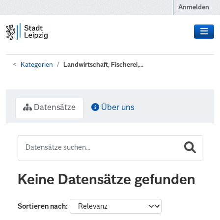
Zum Hauptinhalt wechseln
Anmelden
Kategorien
Landwirtschaft, Fischerei,...
Datensätze
Über uns
Keine Datensätze gefunden
Sortieren nach