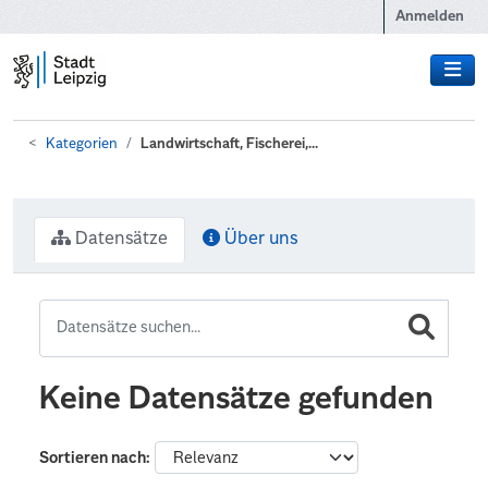
Zum Hauptinhalt wechseln
Anmelden
Kategorien
Landwirtschaft, Fischerei,...
Datensätze
Über uns
Keine Datensätze gefunden
Sortieren nach