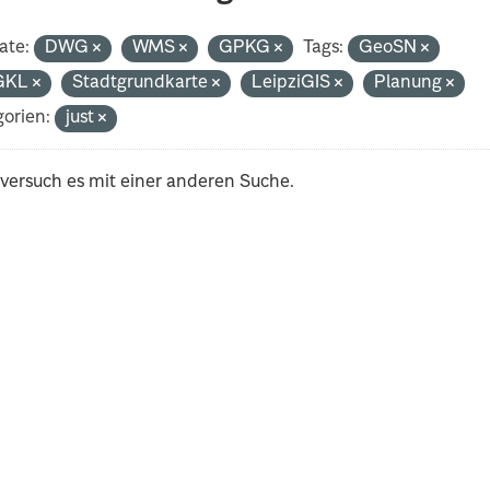
ate:
DWG
WMS
GPKG
Tags:
GeoSN
GKL
Stadtgrundkarte
LeipziGIS
Planung
orien:
just
 versuch es mit einer anderen Suche.