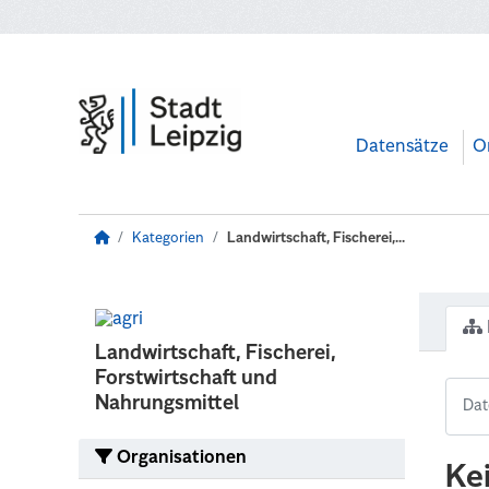
Zum Hauptinhalt wechseln
Datensätze
O
Kategorien
Landwirtschaft, Fischerei,...
Landwirtschaft, Fischerei,
Forstwirtschaft und
Nahrungsmittel
Organisationen
Ke