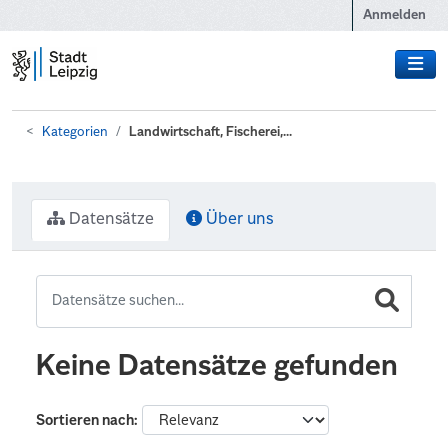
Zum Hauptinhalt wechseln
Anmelden
Kategorien
Landwirtschaft, Fischerei,...
Datensätze
Über uns
Keine Datensätze gefunden
Sortieren nach