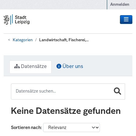
Zum Hauptinhalt wechseln
Anmelden
Kategorien
Landwirtschaft, Fischerei,...
Datensätze
Über uns
Keine Datensätze gefunden
Sortieren nach