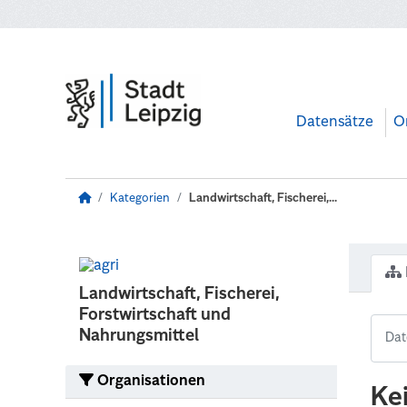
Zum Hauptinhalt wechseln
Datensätze
O
Kategorien
Landwirtschaft, Fischerei,...
Landwirtschaft, Fischerei,
Forstwirtschaft und
Nahrungsmittel
Organisationen
Ke