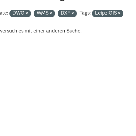
ate:
DWG
WMS
DXF
Tags:
LeipziGIS
 versuch es mit einer anderen Suche.