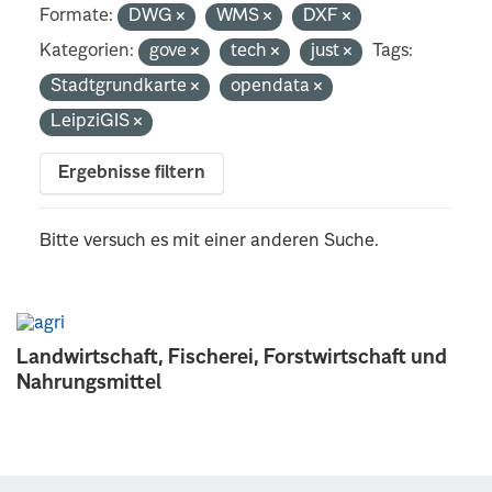
Formate:
DWG
WMS
DXF
Kategorien:
gove
tech
just
Tags:
Stadtgrundkarte
opendata
LeipziGIS
Ergebnisse filtern
Bitte versuch es mit einer anderen Suche.
Landwirtschaft, Fischerei, Forstwirtschaft und
Nahrungsmittel