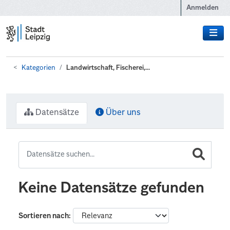
Zum Hauptinhalt wechseln
Anmelden
Kategorien
Landwirtschaft, Fischerei,...
Datensätze
Über uns
Keine Datensätze gefunden
Sortieren nach