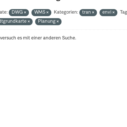
ate:
DWG
WMS
Kategorien:
tran
envi
Tag
dtgrundkarte
Planung
 versuch es mit einer anderen Suche.