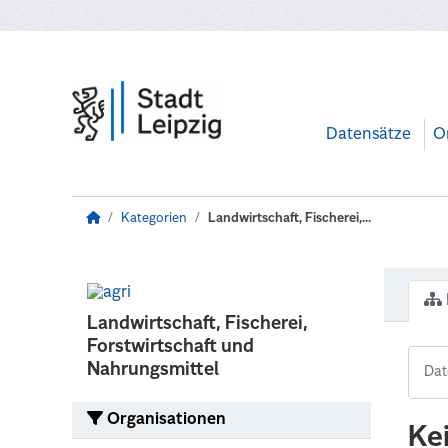
Zum Hauptinhalt wechseln
Datensätze
O
Kategorien
Landwirtschaft, Fischerei,...
Landwirtschaft, Fischerei,
Forstwirtschaft und
Nahrungsmittel
Organisationen
Ke