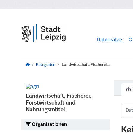
Zum Hauptinhalt wechseln
Datensätze
O
Kategorien
Landwirtschaft, Fischerei,...
Landwirtschaft, Fischerei,
Forstwirtschaft und
Nahrungsmittel
Organisationen
Ke