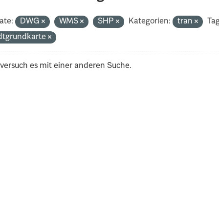
ate:
DWG
WMS
SHP
Kategorien:
tran
Tag
dtgrundkarte
 versuch es mit einer anderen Suche.