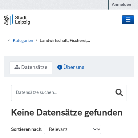
Zum Hauptinhalt wechseln
Anmelden
Kategorien
Landwirtschaft, Fischerei,...
Datensätze
Über uns
Keine Datensätze gefunden
Sortieren nach