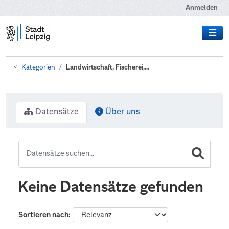
Zum Hauptinhalt wechseln
Anmelden
Kategorien
Landwirtschaft, Fischerei,...
Datensätze
Über uns
Keine Datensätze gefunden
Sortieren nach