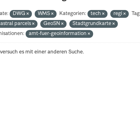
ate:
DWG
WMS
Kategorien:
tech
regi
Tag
astral parcels
GeoSN
Stadtgrundkarte
isationen:
amt-fuer-geoinformation
 versuch es mit einer anderen Suche.