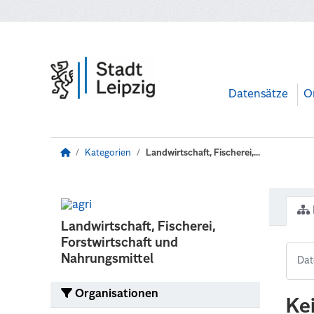
Zum Hauptinhalt wechseln
Datensätze
O
Kategorien
Landwirtschaft, Fischerei,...
Landwirtschaft, Fischerei,
Forstwirtschaft und
Nahrungsmittel
Organisationen
Ke