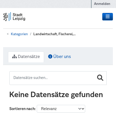
Zum Hauptinhalt wechseln
Anmelden
Kategorien
Landwirtschaft, Fischerei,...
Datensätze
Über uns
Keine Datensätze gefunden
Sortieren nach