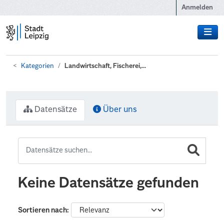
Zum Hauptinhalt wechseln
Anmelden
Kategorien
Landwirtschaft, Fischerei,...
Datensätze
Über uns
Keine Datensätze gefunden
Sortieren nach