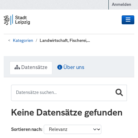
Zum Hauptinhalt wechseln
Anmelden
Kategorien
Landwirtschaft, Fischerei,...
Datensätze
Über uns
Keine Datensätze gefunden
Sortieren nach