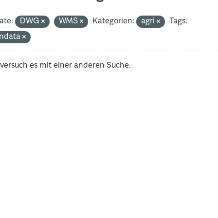
ate:
DWG
WMS
Kategorien:
agri
Tags:
ndata
 versuch es mit einer anderen Suche.