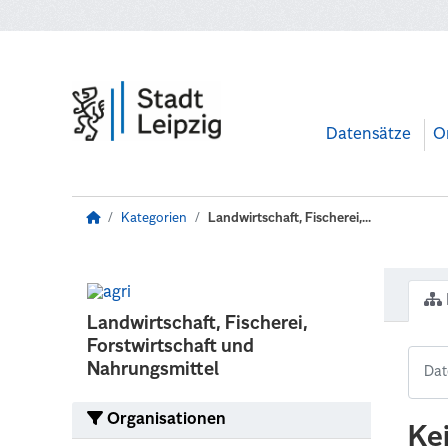
Zum Hauptinhalt wechseln
Datensätze
O
Kategorien
Landwirtschaft, Fischerei,...
Landwirtschaft, Fischerei,
Forstwirtschaft und
Nahrungsmittel
Organisationen
Ke