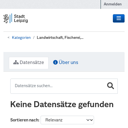
Zum Hauptinhalt wechseln
Anmelden
Kategorien
Landwirtschaft, Fischerei,...
Datensätze
Über uns
Keine Datensätze gefunden
Sortieren nach