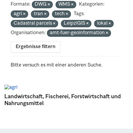
Formate:
DWG
WMS
Kategorien:
agri
tran
tech
Tags:
Cadastral parcels
LeipziGIS
lokal
Organisationen:
amt-fuer-geoinformation
Ergebnisse filtern
Bitte versuch es mit einer anderen Suche.
Landwirtschaft, Fischerei, Forstwirtschaft und
Nahrungsmittel