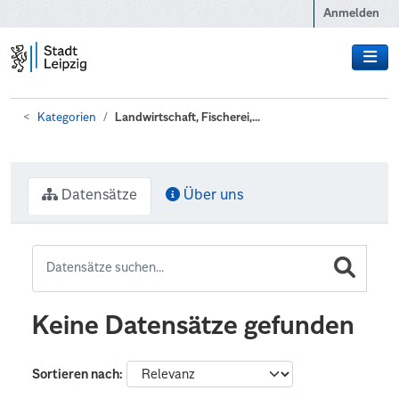
Zum Hauptinhalt wechseln
Anmelden
Kategorien
Landwirtschaft, Fischerei,...
Datensätze
Über uns
Keine Datensätze gefunden
Sortieren nach