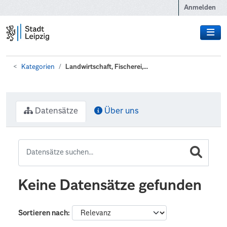
Zum Hauptinhalt wechseln
Anmelden
Kategorien
Landwirtschaft, Fischerei,...
Datensätze
Über uns
Keine Datensätze gefunden
Sortieren nach