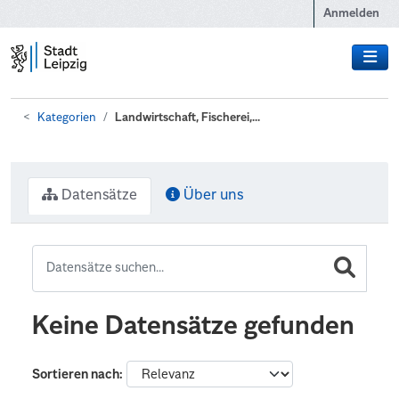
Zum Hauptinhalt wechseln
Anmelden
Kategorien
Landwirtschaft, Fischerei,...
Datensätze
Über uns
Keine Datensätze gefunden
Sortieren nach