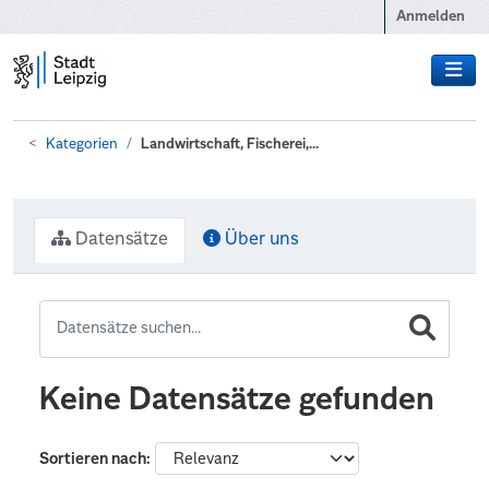
Zum Hauptinhalt wechseln
Anmelden
Kategorien
Landwirtschaft, Fischerei,...
Datensätze
Über uns
Keine Datensätze gefunden
Sortieren nach