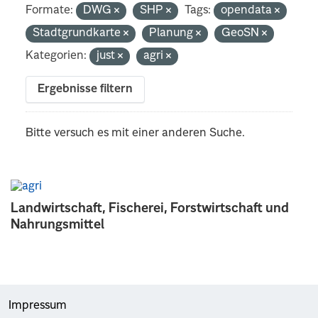
Formate:
DWG
SHP
Tags:
opendata
Stadtgrundkarte
Planung
GeoSN
Kategorien:
just
agri
Ergebnisse filtern
Bitte versuch es mit einer anderen Suche.
Landwirtschaft, Fischerei, Forstwirtschaft und
Nahrungsmittel
Impressum