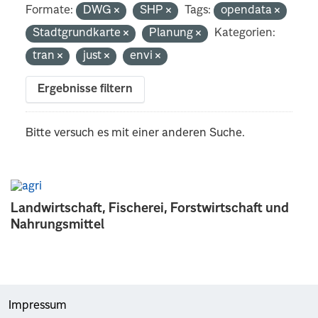
Formate:
DWG
SHP
Tags:
opendata
Stadtgrundkarte
Planung
Kategorien:
tran
just
envi
Ergebnisse filtern
Bitte versuch es mit einer anderen Suche.
Landwirtschaft, Fischerei, Forstwirtschaft und
Nahrungsmittel
Impressum