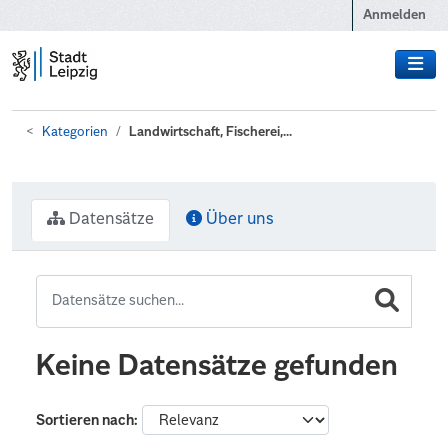
Zum Hauptinhalt wechseln
Anmelden
Kategorien
Landwirtschaft, Fischerei,...
Datensätze
Über uns
Keine Datensätze gefunden
Sortieren nach