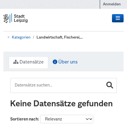
Zum Hauptinhalt wechseln
Anmelden
Kategorien
Landwirtschaft, Fischerei,...
Datensätze
Über uns
Keine Datensätze gefunden
Sortieren nach