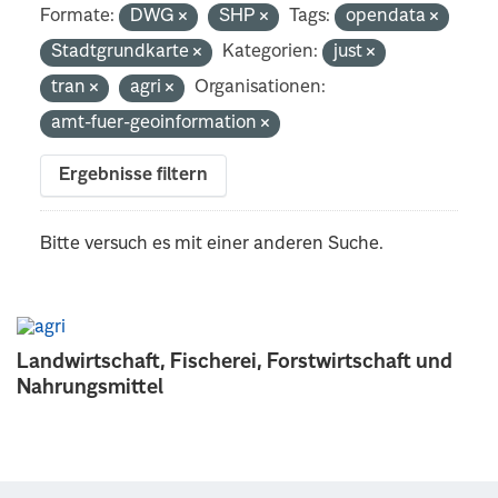
Formate:
DWG
SHP
Tags:
opendata
Stadtgrundkarte
Kategorien:
just
tran
agri
Organisationen:
amt-fuer-geoinformation
Ergebnisse filtern
Bitte versuch es mit einer anderen Suche.
Landwirtschaft, Fischerei, Forstwirtschaft und
Nahrungsmittel