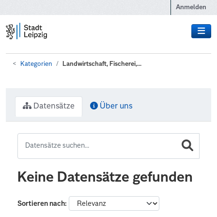
Zum Hauptinhalt wechseln
Anmelden
Kategorien
Landwirtschaft, Fischerei,...
Datensätze
Über uns
Keine Datensätze gefunden
Sortieren nach