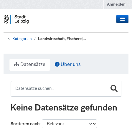
Zum Hauptinhalt wechseln
Anmelden
Kategorien
Landwirtschaft, Fischerei,...
Datensätze
Über uns
Keine Datensätze gefunden
Sortieren nach