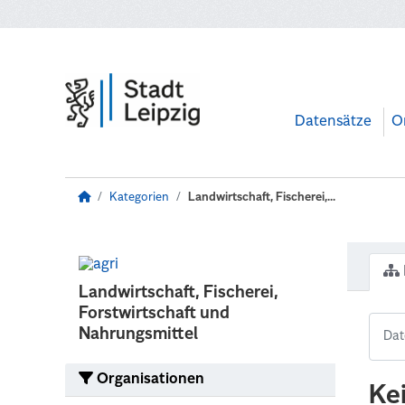
Zum Hauptinhalt wechseln
Datensätze
O
Kategorien
Landwirtschaft, Fischerei,...
Landwirtschaft, Fischerei,
Forstwirtschaft und
Nahrungsmittel
Organisationen
Ke