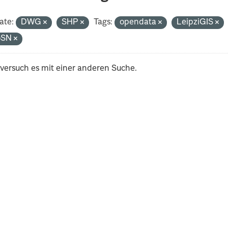
ate:
DWG
SHP
Tags:
opendata
LeipziGIS
oSN
 versuch es mit einer anderen Suche.