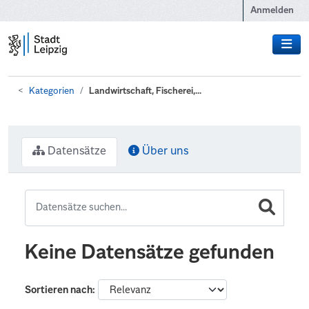
Zum Hauptinhalt wechseln
Anmelden
Kategorien
Landwirtschaft, Fischerei,...
Datensätze
Über uns
Keine Datensätze gefunden
Sortieren nach