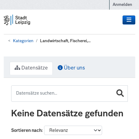
Zum Hauptinhalt wechseln
Anmelden
Kategorien
Landwirtschaft, Fischerei,...
Datensätze
Über uns
Keine Datensätze gefunden
Sortieren nach