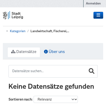
Zum Hauptinhalt wechseln
Anmelden
Kategorien
Landwirtschaft, Fischerei,...
Datensätze
Über uns
Keine Datensätze gefunden
Sortieren nach