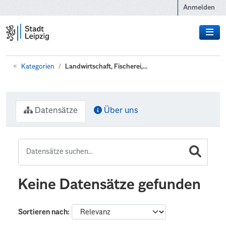
Zum Hauptinhalt wechseln
Anmelden
Kategorien
Landwirtschaft, Fischerei,...
Datensätze
Über uns
Keine Datensätze gefunden
Sortieren nach