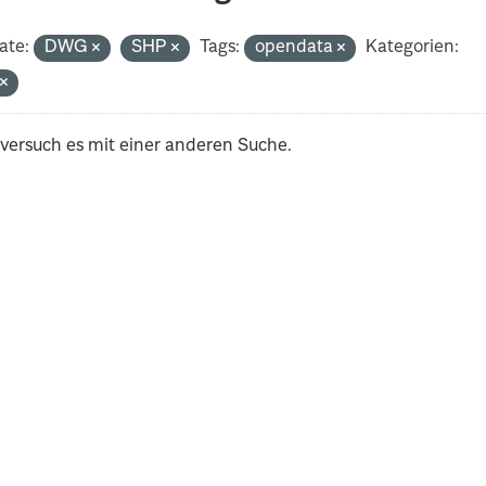
ate:
DWG
SHP
Tags:
opendata
Kategorien:
t
 versuch es mit einer anderen Suche.