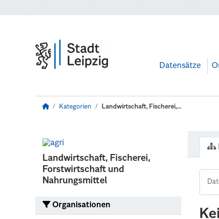
Zum Hauptinhalt wechseln
Datensätze
O
Kategorien
Landwirtschaft, Fischerei,...
Landwirtschaft, Fischerei,
Forstwirtschaft und
Nahrungsmittel
Organisationen
Ke