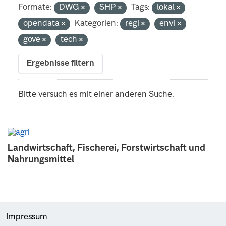
Formate:
DWG
SHP
Tags:
lokal
opendata
Kategorien:
regi
envi
gove
tech
Ergebnisse filtern
Bitte versuch es mit einer anderen Suche.
Landwirtschaft, Fischerei, Forstwirtschaft und
Nahrungsmittel
Impressum