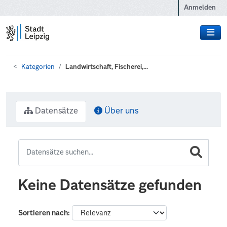
Zum Hauptinhalt wechseln
Anmelden
Kategorien
Landwirtschaft, Fischerei,...
Datensätze
Über uns
Keine Datensätze gefunden
Sortieren nach