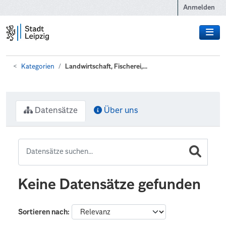
Zum Hauptinhalt wechseln
Anmelden
Kategorien
Landwirtschaft, Fischerei,...
Datensätze
Über uns
Keine Datensätze gefunden
Sortieren nach