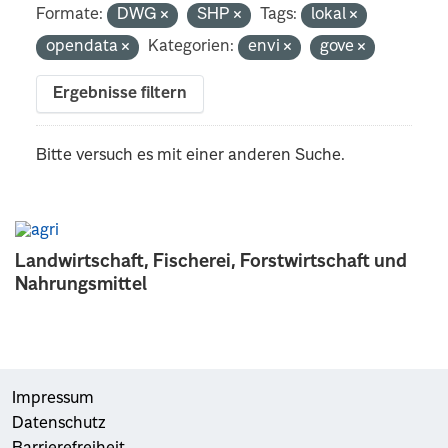
Formate:
DWG
SHP
Tags:
lokal
opendata
Kategorien:
envi
gove
Ergebnisse filtern
Bitte versuch es mit einer anderen Suche.
Landwirtschaft, Fischerei, Forstwirtschaft und
Nahrungsmittel
Impressum
Datenschutz