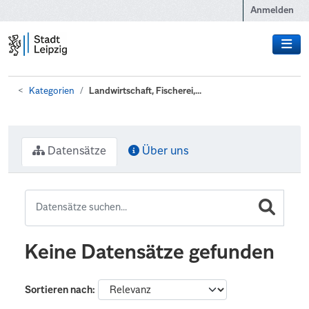
Zum Hauptinhalt wechseln
Anmelden
Kategorien
Landwirtschaft, Fischerei,...
Datensätze
Über uns
Keine Datensätze gefunden
Sortieren nach