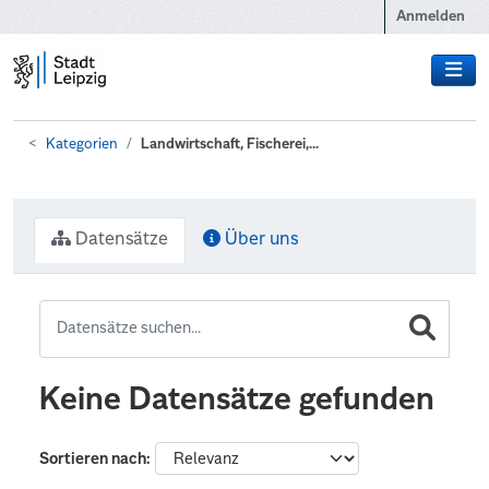
Zum Hauptinhalt wechseln
Anmelden
Kategorien
Landwirtschaft, Fischerei,...
Datensätze
Über uns
Keine Datensätze gefunden
Sortieren nach