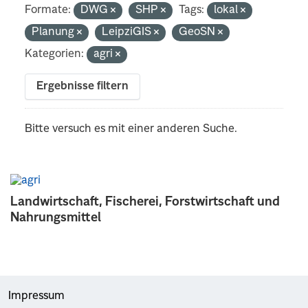
Formate:
DWG
SHP
Tags:
lokal
Planung
LeipziGIS
GeoSN
Kategorien:
agri
Ergebnisse filtern
Bitte versuch es mit einer anderen Suche.
Landwirtschaft, Fischerei, Forstwirtschaft und
Nahrungsmittel
Impressum