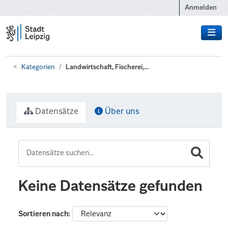
Zum Hauptinhalt wechseln
Anmelden
Kategorien
Landwirtschaft, Fischerei,...
Datensätze
Über uns
Keine Datensätze gefunden
Sortieren nach