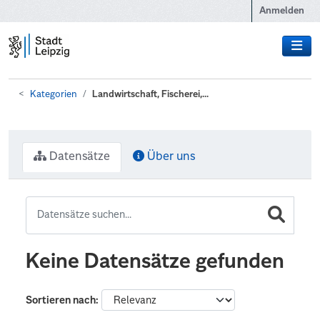
Zum Hauptinhalt wechseln
Anmelden
Kategorien
Landwirtschaft, Fischerei,...
Datensätze
Über uns
Keine Datensätze gefunden
Sortieren nach