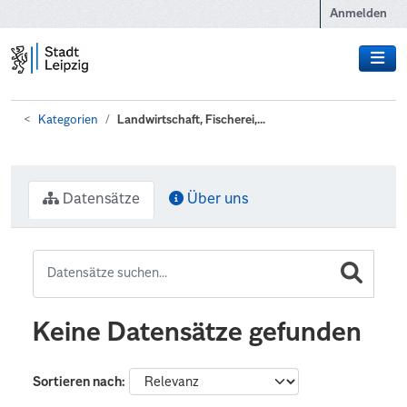
Zum Hauptinhalt wechseln
Anmelden
Kategorien
Landwirtschaft, Fischerei,...
Datensätze
Über uns
Keine Datensätze gefunden
Sortieren nach