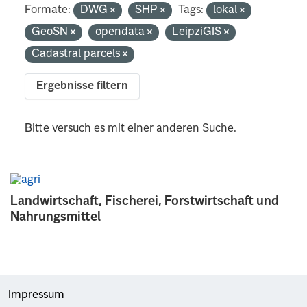
Formate:
DWG
SHP
Tags:
lokal
GeoSN
opendata
LeipziGIS
Cadastral parcels
Ergebnisse filtern
Bitte versuch es mit einer anderen Suche.
Landwirtschaft, Fischerei, Forstwirtschaft und
Nahrungsmittel
Impressum