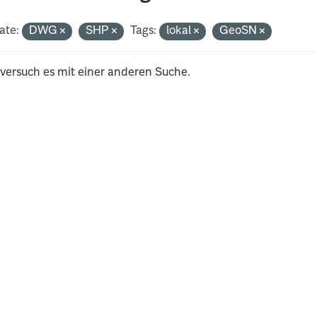
ate:
DWG
SHP
Tags:
lokal
GeoSN
 versuch es mit einer anderen Suche.