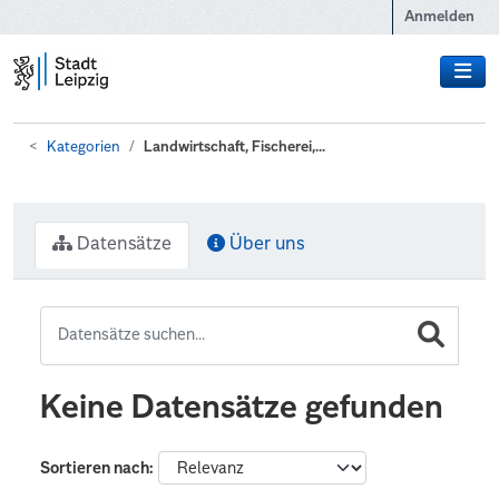
Zum Hauptinhalt wechseln
Anmelden
Kategorien
Landwirtschaft, Fischerei,...
Datensätze
Über uns
Keine Datensätze gefunden
Sortieren nach