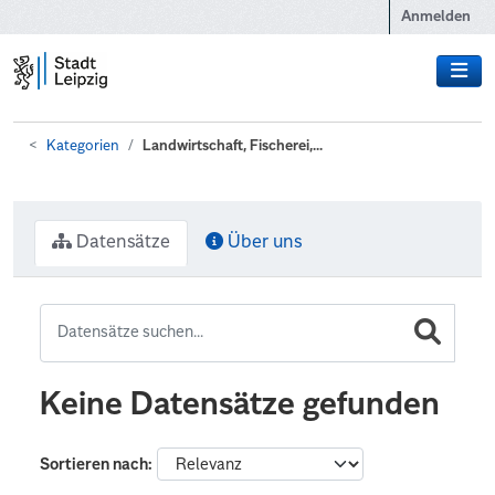
Zum Hauptinhalt wechseln
Anmelden
Kategorien
Landwirtschaft, Fischerei,...
Datensätze
Über uns
Keine Datensätze gefunden
Sortieren nach