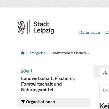
Zum Hauptinhalt wechseln
Datensätze
O
Kategorien
Landwirtschaft, Fischerei,...
Landwirtschaft, Fischerei,
Forstwirtschaft und
Nahrungsmittel
Organisationen
Ke