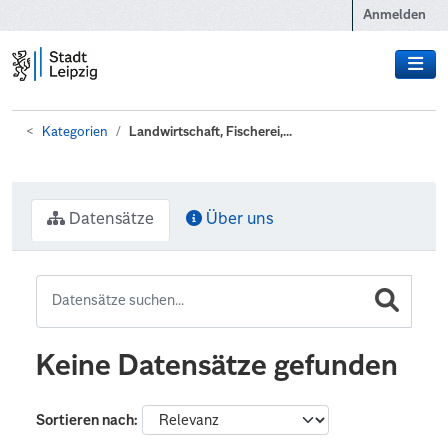
Zum Hauptinhalt wechseln
Anmelden
Kategorien
Landwirtschaft, Fischerei,...
Datensätze
Über uns
Keine Datensätze gefunden
Sortieren nach