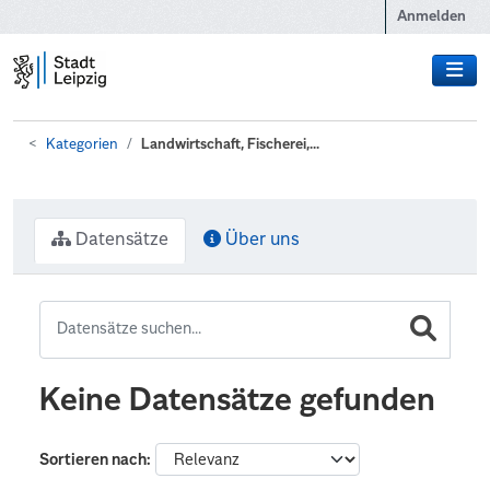
Zum Hauptinhalt wechseln
Anmelden
Kategorien
Landwirtschaft, Fischerei,...
Datensätze
Über uns
Keine Datensätze gefunden
Sortieren nach