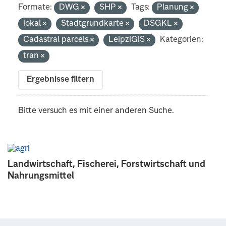
Formate:
DWG
SHP
Tags:
Planung
lokal
Stadtgrundkarte
DSGKL
Cadastral parcels
LeipziGIS
Kategorien:
tran
Ergebnisse filtern
Bitte versuch es mit einer anderen Suche.
Landwirtschaft, Fischerei, Forstwirtschaft und
Nahrungsmittel