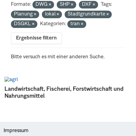
Formate:
DWG
SHP
DXF
Tags:
Planung
lokal
Stadtgrundkarte
DSGKL
Kategorien:
tran
Ergebnisse filtern
Bitte versuch es mit einer anderen Suche.
Landwirtschaft, Fischerei, Forstwirtschaft und
Nahrungsmittel
Impressum