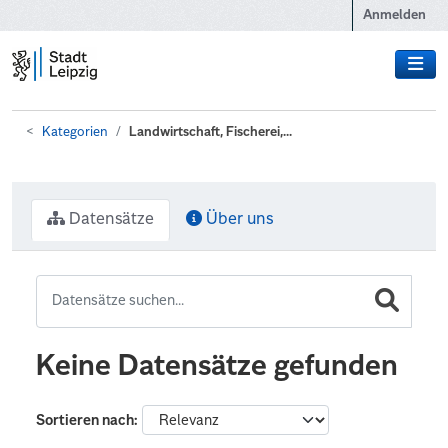
Zum Hauptinhalt wechseln
Anmelden
Kategorien
Landwirtschaft, Fischerei,...
Datensätze
Über uns
Keine Datensätze gefunden
Sortieren nach